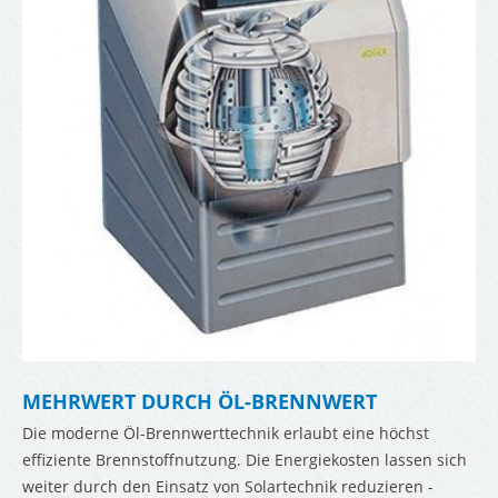
installation
behandlung
assernutzung
ME
ung
zung
rme
llierte Wohnraumlüftung
MEHRWERT DURCH ÖL-BRENNWERT
Die moderne Öl-Brennwerttechnik erlaubt eine höchst
sierung
effiziente Brennstoffnutzung. Die Energiekosten lassen sich
rraumentlüftung
weiter durch den Einsatz von Solartechnik reduzieren -