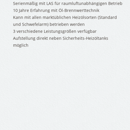
Serienmäßig mit LAS für raumluftunabhängigen Betrieb
OGOS
10 Jahre Erfahrung mit Öl-Brennwerttechnik
.B.
Kann mit allen marktüblichen Heizölsorten (Standard
und Schwefelarm) betrieben werden
3 verschiedene Leistungsgrößen verfügbar
Aufstellung direkt neben Sicherheits-Heizöltanks
SERVICE
möglich
JOBS
GALERIE
KONTAKT