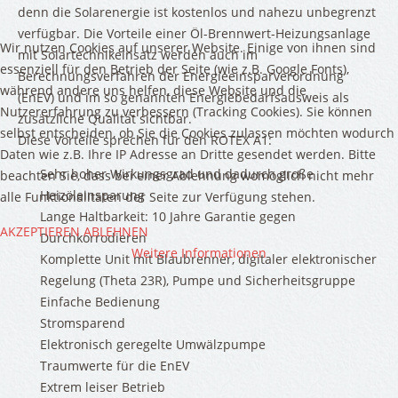
denn die Solarenergie ist kostenlos und nahezu unbegrenzt
RNATIVE ENERGIEN
verfügbar. Die Vorteile einer Öl-Brennwert-Heizungsanlage
Wir nutzen Cookies auf unserer Website. Einige von ihnen sind
mit Solartechnikeinsatz werden auch im
essenziell für den Betrieb der Seite (wie z.B. Google Fonts),
ermie
Berechnungsverfahren der Energieeinsparverordnung
während andere uns helfen, diese Website und die
(EnEV) und im so genannten Energiebedarfsausweis als
oltaik
Nutzererfahrung zu verbessern (Tracking Cookies). Sie können
zusätzliche Qualität sichtbar.
selbst entscheiden, ob Sie die Cookies zulassen möchten wodurch
izung
Diese Vorteile sprechen für den ROTEX A1:
Daten wie z.B. Ihre IP Adresse an Dritte gesendet werden. Bitte
Heizungunterstützung
Sehr hoher Wirkungsgrad und dadurch große
beachten Sie, dass bei einer Ablehnung womöglich nicht mehr
Heizöleinsparung
alle Funktionalitäten der Seite zur Verfügung stehen.
pumpe
Lange Haltbarkeit: 10 Jahre Garantie gegen
AKZEPTIEREN
ABLEHNEN
Durchkorrodieren
Weitere Informationen
Komplette Unit mit Blaubrenner, digitaler elektronischer
IR
ARBEITEN
NACH
Regelung (Theta 23R), Pumpe und Sicherheitsgruppe
KTUELLEN
Einfache Bedienung
UALITÄTSSTANDARDS:
Stromsparend
Elektronisch geregelte Umwälzpumpe
Traumwerte für die EnEV
Extrem leiser Betrieb