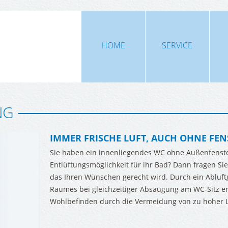
HOME
SERVICE
NG
LUFT
ALTERNATIVE
ENERGIEN
IMMER FRISCHE LUFT, AUCH OHNE FEN
kontrollierte Wohnraumlüftung
Sie haben ein innenliegendes WC ohne Außenfenste
Solarthermie
Klimatisierung
Entlüftungsmöglichkeit für ihr Bad? Dann fragen S
Photovoltaik
das Ihren Wünschen gerecht wird. Durch ein Abluft
Sanitärraumentlüftung
Raumes bei gleichzeitiger Absaugung am WC-Sitz erf
Holzheizung
Wohlbefinden durch die Vermeidung von zu hoher 
Solare Heizungunterstützung