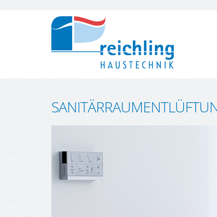
SANITÄRRAUMENTLÜFTU
WASSER
WÄRME
Bäderwelt
Ölheizung
Barrierefreies Bad
Gasheizung
Dusch WC
Fernwärme
Vorwandinstallation
Wasserbehandlung